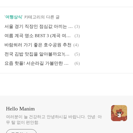
'
여행상식
' 카테고리의 다른 글
서울 경기 직장인 점심값 아끼는 맛집 한식뷔페 추천 (점심값, 가성비, 맛집)
(3)
여름 계곡 명소 BEST 3 (계곡 여행지, 더위 해소, 국내 피서지)
(3)
바람쐬러 가기 좋은 호수공원 추천
(4)
전국 김밥 맛집을 알아볼까요?(교동김밥,당근김밥,우엉김밥,삼겹살김밥,진미채 김밥)
(5)
요즘 핫플! 서순라길 가볼만한 곳 총정리
(6)
Hello Manim
여러분이 늘 건강하고 안녕하시길 바랍니다. 안녕: 아
무 탈 없이 편안함.