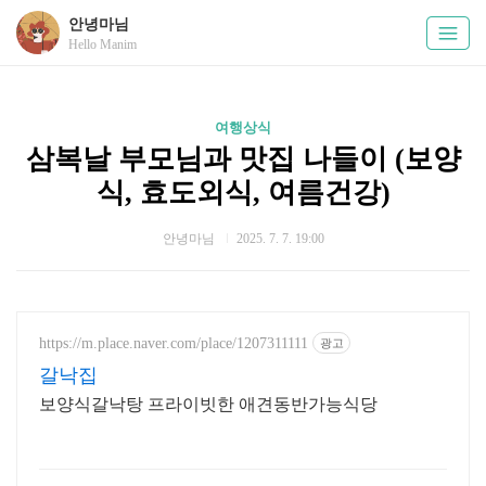
안녕마님
Hello Manim
여행상식
삼복날 부모님과 맛집 나들이 (보양
식, 효도외식, 여름건강)
안녕마님
2025. 7. 7. 19:00
https://m.place.naver.com/place/1207311111
광고
갈낙집
보양식갈낙탕 프라이빗한 애견동반가능식당