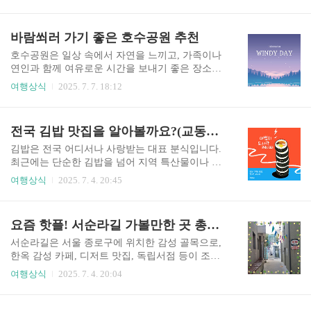
데 큰 도움을 줍니다. 2025년 초복은 7월 20일 일요
로, 물이 맑고 차가우며 물놀이뿐만 아니라 트레킹
일입니다. 휴일인 만큼 부모님과 함께 효도외식을
에도 적합합니다. 특히 ‘덕풍천’이라 불리는 계류
하기에 적당할 것입니다. 오늘은 부모님과 함께 방
바람쐬러 가기 좋은 호수공원 추천
를 따라 형성된 돌길과 나무 그늘은 도심의 무더위
문하기 좋은 전국 주요 보양식 맛집을 소개하며, 주
를 완벽히 잊게 만들어 줍..
소, 지도, 대표 메뉴, 효율적인 방문 팁까지 정리해
호수공원은 일상 속에서 자연을 느끼고, 가족이나
드립니다. 여름철 효도 외식, 이보다 더 좋을 수 없
연인과 함께 여유로운 시간을 보내기 좋은 장소입
습니다.1. 토속촌 삼계탕 – 서울 효자동의 전통 보
니다. 이 글에서는 국내 대표적인 호수공원을 추천
여행상식
2025. 7. 7. 18:12
양식 명소주소: 서울특별시 종로구 자하문로5길 5
하며, 산책코스, 주변 시설, 나들이 팁 등도 함께 소
지도: https://naver.me/GFEvdU9C전화번호: 02-737-
개합니다. 서울, 경기, 지방 별로 초보자도 쉽게 방
7444영업시간: 매일 10:00 ~ 22:00주차: 협소, 대중
문할 수 있는 명소 위주로 구성했습니다.🏞 일산호
전국 김밥 맛집을 알아볼까요?(교동김밥,당근김밥,우엉김밥,삼겹살김밥,진미채 김밥)
교통 이용 ..
수공원 – 도심 속 힐링 명소경기도 고양시에 위치
한 일산호수공원은 수도권 최대 규모의 인공호수
김밥은 전국 어디서나 사랑받는 대표 분식입니다.
공원으로 유명합니다. 약 30만 평의 넓은 면적을 자
최근에는 단순한 김밥을 넘어 지역 특산물이나 조
랑하며, 사계절 내내 아름다운 풍경과 다양한 체험
리법이 반영된 특색 있는 김밥 맛집들이 여행지 명
여행상식
2025. 7. 4. 20:45
요소를 제공합니다.특히 공원 중심에 위치한 거대
소로 주목받고 있습니다. 경주의 교동김밥, 제주의
한 호수를 따라 조성된 산책로는 아침이나 저녁 시
당근김밥, 대전의 우엉김밥, 원주의 조아분식, 그리
간대에 운동이나 산책을 즐기기 좋은 코스로 인기
고 대구 중구의 삼겹살 김밥으로 유명한 구나경김
요즘 핫플! 서순라길 가볼만한 곳 총정리
가 높습니다. 곳곳에 벤치와 정자도 마련되어 있어
밥까지! 지금부터 지역별 대표 김밥 맛집을 소개합
가족 단위 방문객에게 편리함..
니다.🍱 경주 – 달걀 가득한 전설의 ‘교동김밥’주
서순라길은 서울 종로구에 위치한 감성 골목으로,
소: 경상북도 경주시 포석로 1080운영시간: 매일 0
한옥 감성 카페, 디저트 맛집, 독립서점 등이 조화
7:00~19:00 / 연중무휴주차 정보: 인근 공영주차장
를 이루는 복합문화공간입니다. 도보 여행과 사진
여행상식
2025. 7. 4. 20:04
특징:노란 달걀지단이 김밥을 감싸는 교동김밥은
촬영에 최적이며, 최근 트렌디한 서울 여행지로 떠
경주를 대표하는 전통 김밥입니다. 고소하고 부드
오르고 있습니다. 오늘은 서순라길에 대해 알아보
러운 맛으로 아이부터 어르신까지 부담 없이 즐길
겠습니다. 요즘 핫플! 서순라길 가볼만한 곳 총정