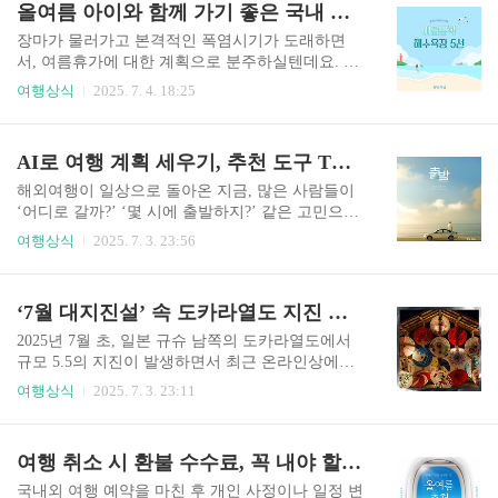
올여름 아이와 함께 가기 좋은 국내 해수욕장 5선
수 있으며, 경주 여행 필수 맛집 중 하나입니다.추
리🍀서순라길 개요주소: 서울특별시 종로구 종로5.
천 메뉴: 교동김밥,..
6가동 일대위치 정보: 종로5가역, 동대문역사문화
장마가 물러가고 본격적인 폭염시기가 도래하면
공원역에서 도보 5분 거리소개: 서울 성곽길과 인
서, 여름휴가에 대한 계획으로 분주하실텐데요. 만
접한 서순라길은 오래된 골목에 감성이 더해진 복
약 바닷가로 여행을 떠나실 계획이라면, 오늘 글을
여행상식
2025. 7. 4. 18:25
합문화공간으로 재조명되고 있으며, 감성 카페와
참고하시면 좋을 것 같습니다. 아이와 함께 가기 좋
디저트 숍, 독립서점, 갤러리, 공방 등 개성 넘치는
은 국내 해수욕장 5곳, 주소와 숙박정보, 주차정보,
장소들이 즐비합니다.🍀숙박 정보JW 메리어트 동
주변 맛집 정보까지 간단하게 정리해드릴게요!1.
AI로 여행 계획 세우기, 추천 도구 TOP 5
대문 스퀘어 서울 – 고급 호텔호텔 스카이파크 킹
곽지과물해변 (제주도)주소: 제주특별자치도 제주
스타운 동대문 – 가족 및 커플 ..
시 애월읍 곽지리 2497-1숙박 정보: 곽지비치펜션,
해외여행이 일상으로 돌아온 지금, 많은 사람들이
오션패밀리리조트 등 가족형 펜션 및 리조트 다수
‘어디로 갈까?’ ‘몇 시에 출발하지?’ 같은 고민으로
주차 정보: 해변 입구 근처에 무료 공영주차장 있음
여행 계획을 세우느라 바쁩니다. 특히 MBTI가 P이
여행상식
2025. 7. 3. 23:56
주변 맛집: 곽지해녀의 집 – 성게미역국과 해산물
신분은 이제 더이상 J와 함께 다니면서 스트레스를
요리 전문. 카페 델문도 – 바다 전망 좋은 해변 카
받을 필요가 없겠습니다. 예전에는 블로그, 후기,
페.2. 대천해수욕장 (충남 보령)주소: 충청남도 보
가이드북을 뒤져가며 계획을 짰다면, 이제는 AI가
‘7월 대지진설’ 속 도카라열도 지진 발생, 일본 여행 괜찮을까?
령시 대천항길 123숙박 정보: 대천비치호텔, 가족
나 대신 코스를 짜주고 예약까지 도와주는 시대입
형 콘도, 게스트..
니다. 이번 글에서는 여행 일정 짜기와 계획에 유용
2025년 7월 초, 일본 규슈 남쪽의 도카라열도에서
한 AI 기반 앱과 도구들, 그리고 각각의 장단점을
규모 5.5의 지진이 발생하면서 최근 온라인상에서
소개합니다.💻 주요 여행 AI 도구와 앱 추천AI 기
떠돌던 ‘7월 일본 대지진설’에 대한 불안감이 현실
여행상식
2025. 7. 3. 23:11
술을 활용한 여행 앱들은 목적지에 맞는 일정 짜기,
로 나타나는 것 아니냐는 우려가 퍼지고 있습니다.
교통·숙박 추천, 예산 계산, 지도 생성까지 통합 기
실제로 SNS와 온라인 커뮤니티를 중심으로 일본
능을 제공하고 있습니다. 다음은 최근 가장 많이 사
여행을 미루거나 취소하는 사례도 늘고 있는 가운
여행 취소 시 환불 수수료, 꼭 내야 할까?
용되는 인기 AI 여행 도구입니다.Google T..
데, 이 지진설의 출처와 현재 상황, 그리고 여행객
이 알아야 할 안전 정보를 정리해봤습니다.🏯 일본
국내외 여행 예약을 마친 후 개인 사정이나 일정 변