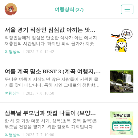
여행상식 (27)
서울 경기 직장인 점심값 아끼는 맛집 한식뷔페 추천 (점심값, 가성비, 맛집)
직장인들에게 점심은 단순한 식사가 아닌 에너지
재충전의 시간입니다. 하지만 외식 물가가 치솟는
요즘, 점심값 부담을 느끼는 분들이 많아졌습니다.
여행상식
2025. 7. 9. 12:42
그래서 합리적인 가격에 다양한 반찬을 즐길 수 있
는 한식뷔페가 직장인들 사이에서 다시 주목받고
있는데요. 오늘은 서울과 경기권에서 점심값을 아
여름 계곡 명소 BEST 3 (계곡 여행지, 더위 해소, 국내 피서지)
끼면서도 맛있게 먹을 수 있는 직장인 추천 한식뷔
페 3곳을 소개합니다.🍽️점심값 부담 덜어주는 ‘토
무더운 여름이 시작되면 많은 사람들이 시원한 물
담골 한식뷔페’ (서울 중구)서울 중구 장교동 인근
가를 찾아 떠납니다. 특히 자연 그대로의 청량함을
은 대기업 사무실과 금융기관이 밀집해 있어 점심
느낄 수 있는 계곡은 도시의 열기를 식히기에 최적
여행상식
2025. 7. 8. 18:50
시간이 되면 인근 식당에 사람들이 몰려듭니다. 이
의 장소입니다. 오늘 글에서는 여름 더위를 한방에
지역에서 꾸준히 인기 있는 한식뷔페가 바로 ‘토담
날려줄 국내 최고의 계곡 명소 5곳을 선정하여 소
골 한식뷔페’입니다. 1인 기준 8,000원이라는 가격
개합니다. 가족 단위 여행객, 커플, 솔로 캠퍼 모두
삼복날 부모님과 맛집 나들이 (보양식, 효도외식, 여름건강)
으로 20여 가지의 다양한 반찬과 따끈한 국을 무제
에게 추천할 수 있는 숨겨진 보석 같은 곳들입니다.
한으로 즐길 수 있어 가성비..
🏕️ 강원도 삼척 ‘덕풍계곡’강원도 삼척에 위치한
한 해 중 가장 더운 시기, 삼복(초복·중복·말복)은
‘덕풍계곡’은 비교적 알려지지 않은 비경으로, 여
부모님 건강을 챙기기 위한 절호의 기회입니다. 전
름철 조용한 힐링을 원하는 사람들에게 인기가 많
통 보양식 한 끼는 더위를 이기고 체력을 회복하는
여행상식
2025. 7. 7. 19:00
습니다. 이곳은 청정 자연이 그대로 보존된 지역으