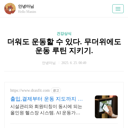
안녕마님
Hello Manim
건강상식
더워도 운동할 수 있다. 무더위에도
운동 루틴 지키기.
안녕마님
2025. 6. 25. 00:49
https://www.draxfit.com
광고
출입,결제부터 운동 지도까지 로
그인하면 루틴이 딱!
시설관리와 회원티칭이 동시에 되는
올인원 헬스장 시스템. AI 운동가이
드 제공