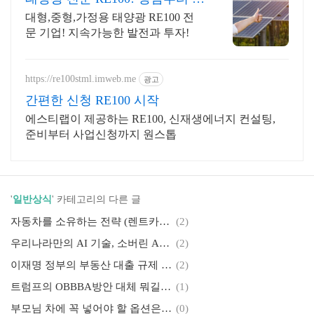
접 시공 관리업체
대형,중형,가정용 태양광 RE100 전
문 기업! 지속가능한 발전과 투자!
https://re100stml.imweb.me
광고
간편한 신청 RE100 시작
에스티랩이 제공하는 RE100, 신재생에너지 컨설팅,
준비부터 사업신청까지 원스톱
'
일반상식
' 카테고리의 다른 글
자동차를 소유하는 전략 (렌트카, 리스, 중고차 구매)
(2)
우리나라만의 AI 기술, 소버린 AI, AI 주권
(2)
이재명 정부의 부동산 대출 규제 정책과 집중 단속 동향
(2)
트럼프의 OBBBA방안 대체 뭐길래? 우리 경제에 미칠 영향은?
(1)
부모님 차에 꼭 넣어야 할 옵션은? 고령자 교통사고 예방 첨단기술 소개
(0)